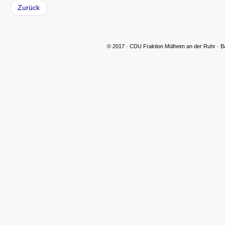
Zurück
© 2017 · CDU Fraktion Mülheim an der Ruhr · B
CDU Slider 06
CDU Slider 07
CDU Slider 08