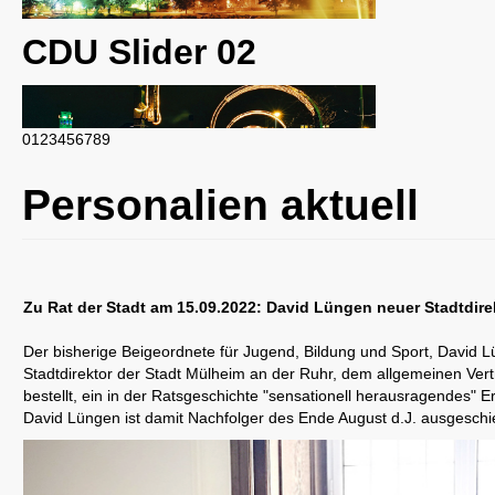
CDU Slider 02
0
1
2
3
4
5
6
7
8
9
CDU Slider 03
Personalien aktuell
Zu Rat der Stadt am 15.09.2022: David Lüngen neuer Stadtdire
CDU Slider 04
Der bisherige Beigeordnete für Jugend, Bildung und Sport, David 
Stadtdirektor der Stadt Mülheim an der Ruhr, dem allgemeinen Ve
bestellt, ein in der Ratsgeschichte "sensationell herausragendes" E
David Lüngen ist damit Nachfolger des Ende August d.J. ausgeschie
CDU Slider 05