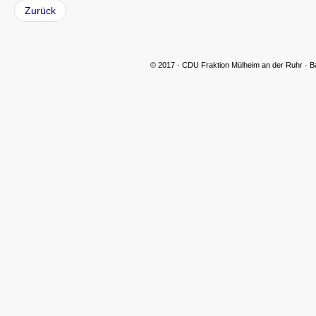
Zurück
© 2017 · CDU Fraktion Mülheim an der Ruhr · B
CDU Slider 06
CDU Slider 07
CDU Slider 08